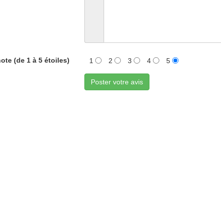
ote (de 1 à 5 étoiles)
1
2
3
4
5
Poster votre avis