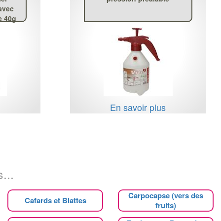
avec
e 40g
s
En savoir plus
...
Carpocapse (vers des
Cafards et Blattes
fruits)