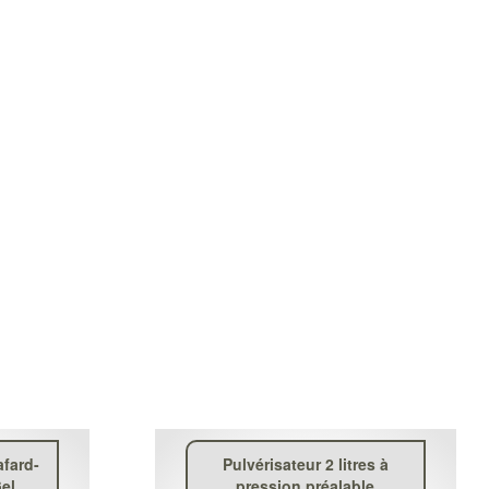
afard-
Pulvérisateur 2 litres à
el
pression préalable