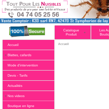
Catalogue
Les A
+
Produit
Bouti
Accueil
Accueil
+
Blattes, cafards
Mode d'intervention
Devis - Tarifs
Actualités
+
Nos videos
Boutique en ligne