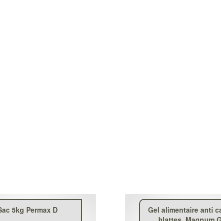
Sac 5kg Permax D
Gel alimentaire anti c
blattes, Magnum G