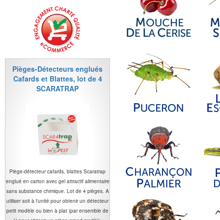
Pièges-Détecteurs englués
Cafards et Blattes, lot de 4
SCARATRAP
Piège-détecteur cafards, blattes Scaratrap
englué en carton avec gel attractif alimentaire
sans substance chimique. Lot de 4 pièges. A
utiliser soit à l'unité pour obtenir un détecteur
petit modèle ou bien à plat (par ensemble de