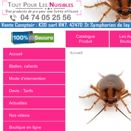
Catalogue
Les A
+
Produit
Bouti
Accueil
Accueil
+
Blattes, cafards
Mode d'intervention
Devis - Tarifs
Actualités
+
Nos videos
Boutique en ligne