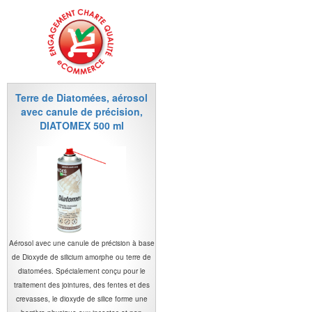
Terre de Diatomées, aérosol
avec canule de précision,
DIATOMEX 500 ml
Aérosol avec une canule de précision à base
de Dioxyde de silicium amorphe ou terre de
diatomées. Spécialement conçu pour le
traitement des jointures, des fentes et des
crevasses, le dioxyde de silice forme une