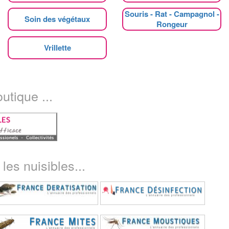
Souris - Rat - Campagnol -
Soin des végétaux
Rongeur
Vrillette
utique ...
les nuisibles...