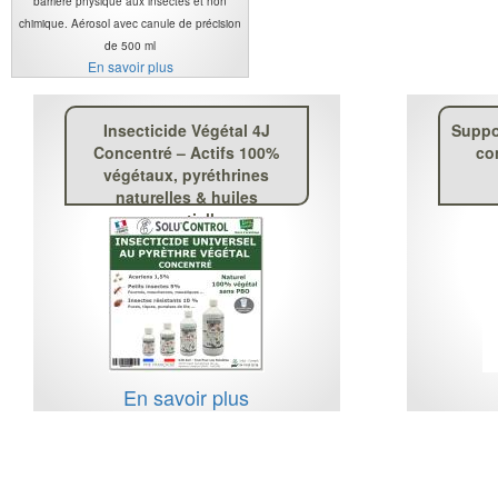
barrière physique aux insectes et non
chimique. Aérosol avec canule de précision
de 500 ml
En savoir plus
Insecticide Végétal 4J
Suppo
Concentré – Actifs 100%
co
végétaux, pyréthrines
naturelles & huiles
essentielles
En savoir plus