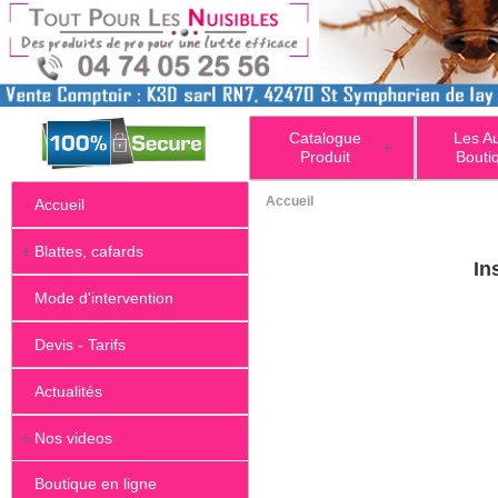
Catalogue
Les A
+
Produit
Bouti
Accueil
Accueil
+
Blattes, cafards
In
Mode d'intervention
Devis - Tarifs
Actualités
+
Nos videos
Boutique en ligne