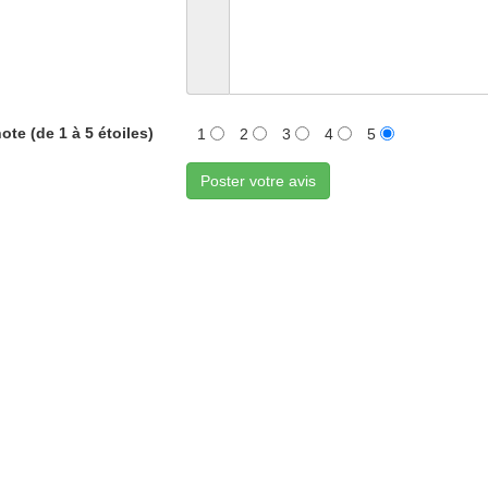
ote (de 1 à 5 étoiles)
1
2
3
4
5
Poster votre avis