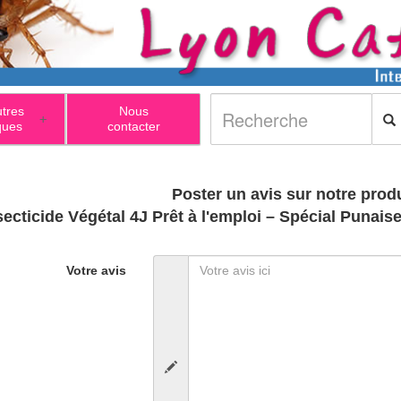
utres
Nous
+
ques
contacter
Poster un avis sur notre produ
secticide Végétal 4J Prêt à l'emploi – Spécial Punaises
Votre avis