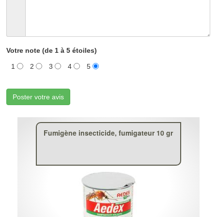
Votre note (de 1 à 5 étoiles)
1
2
3
4
5
Poster votre avis
Fumigène insecticide, fumigateur 10 gr